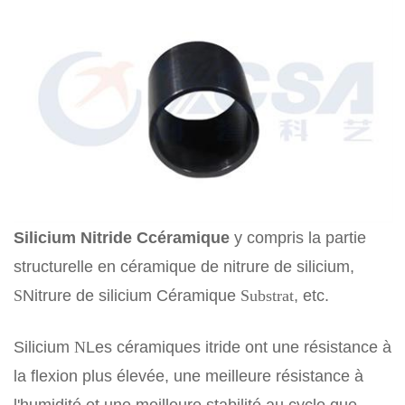
Silicium
N
itride
C
céramique
y compris la partie
structurelle en céramique de nitrure de silicium,
S
Nitrure de silicium Céramique
Substrat
, etc.
Silicium
N
Les céramiques itride ont une résistance à
la flexion plus élevée, une meilleure résistance à
l'humidité et une meilleure stabilité au cycle que