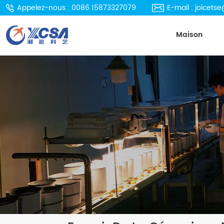
Appelez-nous : 0086 15873327079
E-mail : joicet
Maison