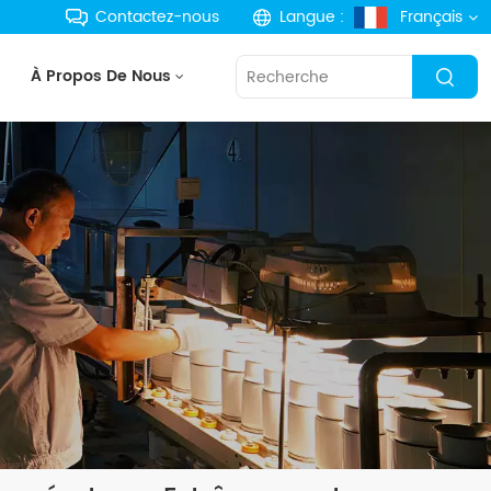
Contactez-nous
Langue :
Français
À Propos De Nous
English
français
Deutsch
русский
español
português
한국의
Türkçe