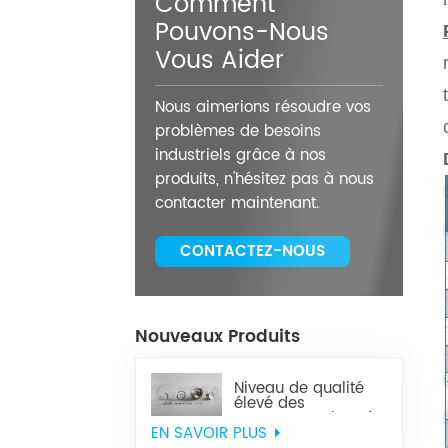
Comment
Pouvons-Nous
Vous Aider
Nous aimerions résoudre vos
problèmes de besoins
industriels grâce à nos
produits, n'hésitez pas à nous
contacter maintenant.
CONTACTEZ-NOUS
Nouveaux Produits
Niveau de qualité
élevé des
composants brasés
en métal céramique
EN SAVOIR PLUS