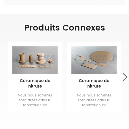
Produits Connexes
Céramique de
Céramique de
nitrure
nitrure
d'aluminium
d'aluminium AIN
Nous nous sommes
Nous nous sommes
personnalisée de
à conductivité
spécialisés dans la
spécialisés dans la
haute qualité
thermique élevée
fabrication de
fabrication de
composants en
composants en
céramique de nitrure
céramique de nitrure
d'aluminium, de
d'aluminium, de
l'évaluation des
l'évaluation des