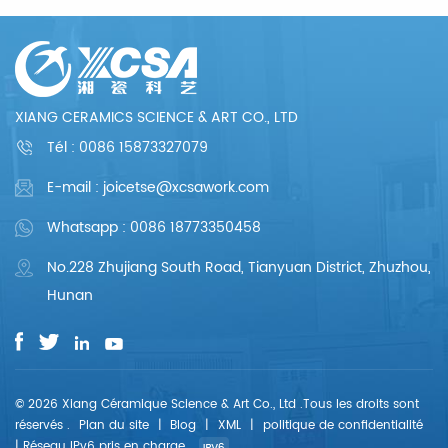
dessins à la
dessins à la
conception du
conception du
processus de
processus de
production, en
production, en
passant par la
passant par la
confirmation des
confirmation des
échantillons, la
échantillons, la
XIANG CERAMICS SCIENCE & ART CO., LTD
production de masse,
production de masse,
etc., l'ensemble de la
etc., l'ensemble de la
Tél :
0086 15873327079
chaîne de processus
chaîne de processus
peut refléter notre
peut refléter notre
E-mail : joicetse@xcsawork.com
rigueur et notre
rigueur et notre
professionnalisme.
professionnalisme.
Nous nous
Nous nous
Whatsapp : 0086 18773350458
engageons à fournir
engageons à fournir
à chaque client des
à chaque client des
No.228 Zhujiang South Road, Tianyuan District, Zhuzhou,
produits et services
produits et services
parfaits.
parfaits.
Hunan
© 2026 Xiang Céramique Science & Art Co., Ltd .Tous les droits sont
réservés .
Plan du site
|
Blog
|
XML
|
politique de confidentialité
|
Réseau IPv6 pris en charge